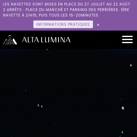
RÉSERVER
LES NAVETTES SONT MISES EN PLACE DU 27 JUILLET AU 22 AOÛT.
2 ARRÊTS : PLACE DU MARCHÉ ET PARKING DES PERRIÈRES. 1ÈRE
L’HISTOIRE
NAVETTE À 21H15, PUIS TOUS LES 15-20MINUTES.
INFORMATIONS PRATIQUES
ENVIRONNEMENT
GROUPES
ACCÈS
INFOS