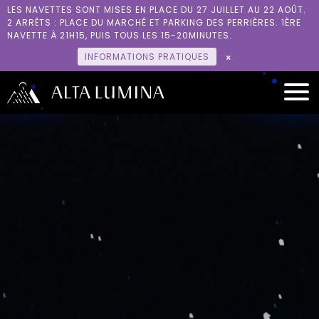
RÉSERVER
LES NAVETTES SONT MISES EN PLACE DU 27 JUILLET AU 22 AOÛT.
2 ARRÊTS : PLACE DU MARCHÉ ET PARKING DES PERRIÈRES. 1ÈRE
L’HISTOIRE
NAVETTE À 21H15, PUIS TOUS LES 15-20MINUTES.
INFORMATIONS PRATIQUES
ENVIRONNEMENT
GROUPES
ACCÈS
INFOS